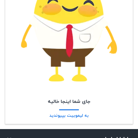
جای شما اینجا خالیه
به لیموبیت بپیوندید